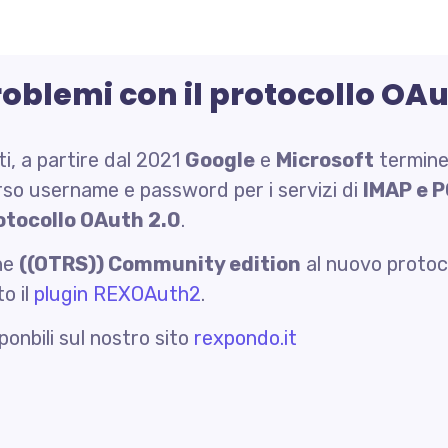
 problemi con il protocollo OA
i, a partire dal 2021
Google
e
Microsoft
termin
erso username e password per i servizi di
IMAP e 
otocollo OAuth 2.0
.
one
((OTRS)) Community edition
al nuovo protocol
o il
plugin REXOAuth2
.
ponbili sul nostro sito
rexpondo.it