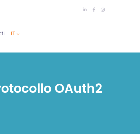
ti
IT
protocollo OAuth2