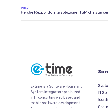
PREV
Ser
Syste
E-time is a Software House and
System Integrator specialized
IT Se
in IT consulting web based and
Iden
mobile software development
Secur