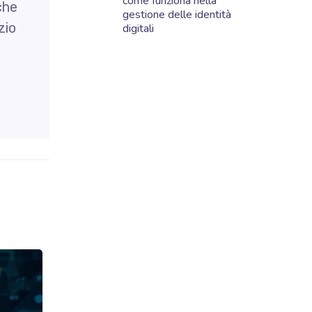
come funziona nella
he
gestione delle identità
zio
digitali