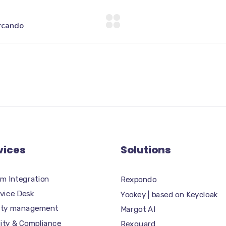
vices
Solutions
m Integration
Rexpondo
rvice Desk
Yookey | based on Keycloak
tity management
Margot AI
ity & Compliance
Rexguard