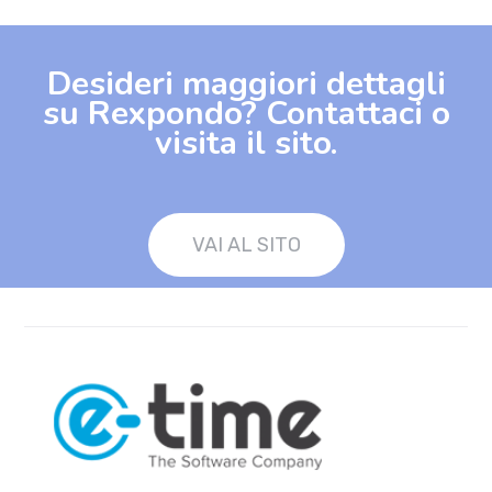
Desideri maggiori dettagli
su Rexpondo? Contattaci o
visita il sito.
VAI AL SITO