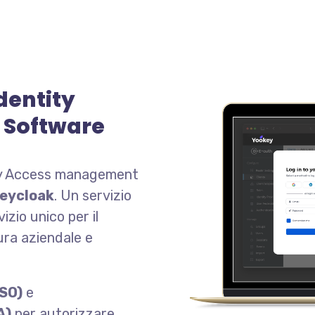
dentity
Software
tity Access management
eycloak
. Un servizio
zio unico per il
tura aziendale e
SSO)
e
A)
per autorizzare