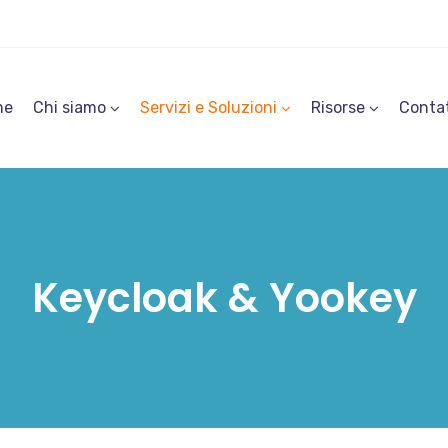
me
Chi siamo
Servizi e Soluzioni
Risorse
Contat
Keycloak & Yookey