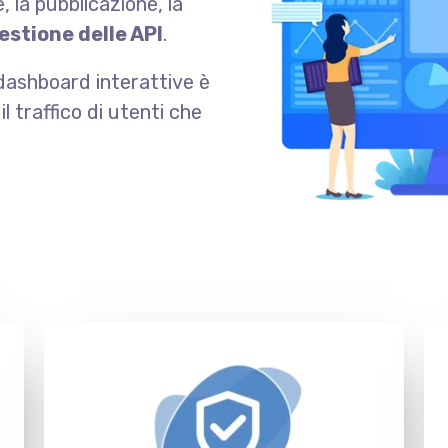
 la pubblicazione, la
estione delle API
.
e dashboard interattive è
l traffico di utenti che