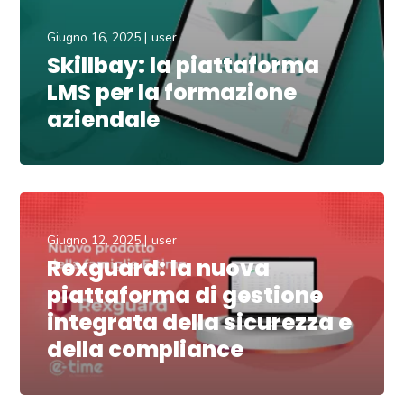
Giugno 16, 2025
user
Skillbay: la piattaforma
LMS per la formazione
aziendale
Giugno 12, 2025
user
Rexguard: la nuova
piattaforma di gestione
integrata della sicurezza e
della compliance