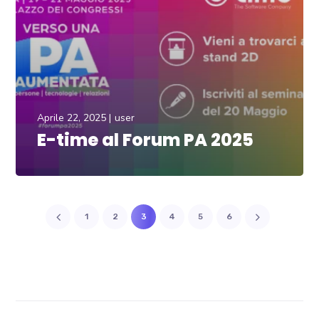
Aprile 22, 2025
user
E-time al Forum PA 2025
1
2
3
4
5
6