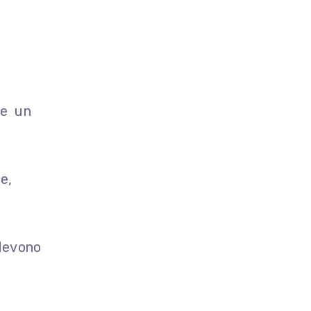
e un
e,
 devono