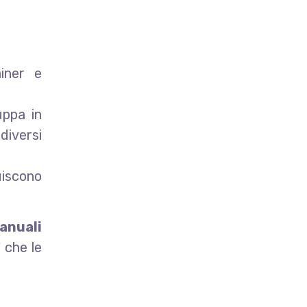
iner e
uppa in
iversi
uiscono
anuali
 che le