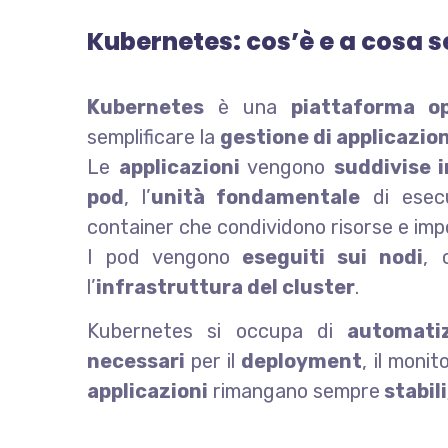
Kubernetes: cos’è e a cosa s
Kubernetes
è una
piattaforma o
semplificare la
gestione di applicazion
Le
applicazioni
vengono
suddivise 
pod
, l’
unità fondamentale
di esecu
container che condividono risorse e imp
I pod vengono
eseguiti sui nodi
, 
l’
infrastruttura del cluster
.
Kubernetes si occupa di
automati
necessari
per il
deployment
, il moni
applicazioni
rimangano sempre
stabil