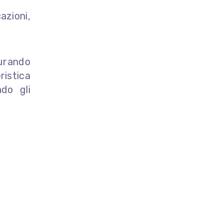
azioni,
urando
istica
ndo gli