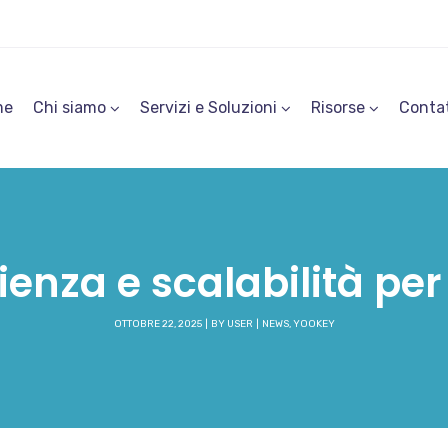
me
Chi siamo
Servizi e Soluzioni
Risorse
Contat
ienza e scalabilità per
OTTOBRE 22, 2025
BY
USER
NEWS
,
YOOKEY