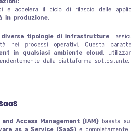
azioni:
 e accelera il ciclo di rilascio delle applic
à in produzione
.
u
diverse tipologie di infrastrutture
assic
à nei processi operativi. Questa caratter
ent in qualsiasi ambiente cloud
, utilizza
pendentemente dalla piattaforma sottostante.
 SaaS
y and Access Management (IAM)
basata su
ware as a Service (SaaS)
e completamente