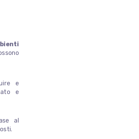
bienti
ossono
uire e
zato e
se al
osti.