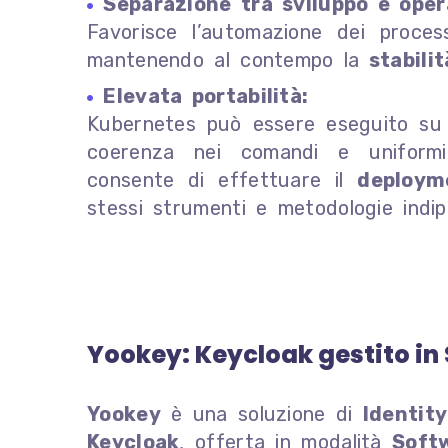
Separazione tra sviluppo e oper
Favorisce l’automazione dei processi
mantenendo al contempo la
stabilit
Elevata portabilità:
Kubernetes può essere eseguito s
coerenza nei comandi e uniformit
consente di effettuare il
deploym
stessi strumenti e metodologie indi
Yookey: Keycloak gestito in
Yookey
è una soluzione di
Identit
Keycloak
, offerta in modalità
Soft