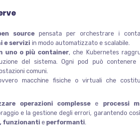
erve
pen source
pensata per orchestrare i conta
i e servizi
in modo automatizzato e scalabile.
in uno o più container
, che Kubernetes raggr
zione del sistema. Ogni pod può contenere d
ostazioni comuni.
ovvero macchine fisiche o virtuali che costit
zzare operazioni complesse
e
processi m
toraggio e la gestione degli errori, garantendo così
i, funzionanti
e
performanti
.