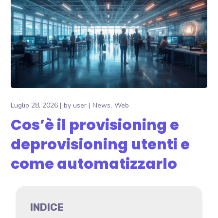
Luglio 28, 2026
by
user
News
Web
Cos’è il provisioning e
deprovisioning utenti e
come automatizzarlo
INDICE