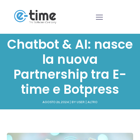
Chatbot & AI: nasce
la nuova
Partnership tra E-
time e Botpress
AGOSTO 26, 2024
BY
USER
ALTRO